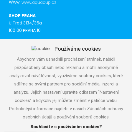
Www:
www.aquacup.cz
SHOP PRAHA
U Trati 3134/36a
100 00 PRAHA 10
Tel: 777 141 410
Používáme cookies
E-mail:
praha@aquacup.cz
Www:
www.aquacup.cz
Abychom vám usnadnili procházení stránek, nabídli
přizpůsobený obsah nebo reklamu a mohli anonymně
TECHNICAL SUPPORT
analyzovat návštěvnost, využíváme soubory cookies, které
We will design optimal technical solution
sdílíme se svými partnery pro sociální média, inzerci a
Technical support for realization
analýzu. Jejich nastavení upravíte odkazem "Nastavení
Call service department
cookies" a kdykoliv jej můžete změnit v patičce webu.
+420 724 822 688 (CZ), +420 604 862 770 (ENG), daily 7
- 19 h
Podrobnější informace najdete v našich Zásadách ochrany
osobních údajů a používání souborů cookies.
Souhlasíte s používáním cookies?
Copyright © 2026
aquacup.cz
|
Nastavení cookies
|