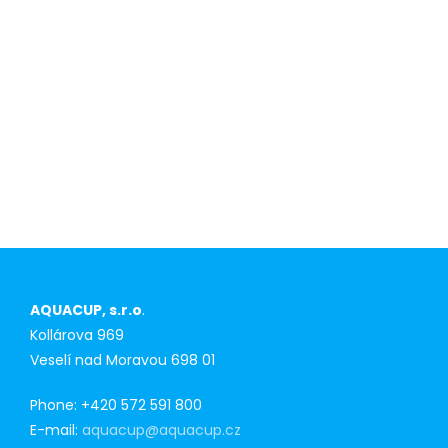
Competitive
advantage for
first-time
purchasers
AQUACUP, s.r.o
.
Kollárova 969
Veselí nad Moravou 698 01
Phone: +420 572 591 800
E-mail:
aquacup@aquacup.cz