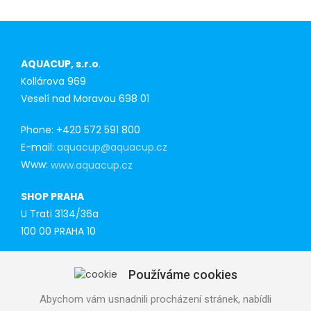
AQUACUP, s.r.o
.
Kollárova 969
Veselí nad Moravou 698 01
Phone: +420 572 591 800
E-mail:
aquacup@aquacup.cz
Www:
www.aquacup.cz
SHOP PRAHA
U Trati 3134/36a
100 00 PRAHA 10
Tel: 777 141 410
Používáme cookies
E-mail:
praha@aquacup.cz
Www:
www.aquacup.cz
Abychom vám usnadnili procházení stránek, nabídli