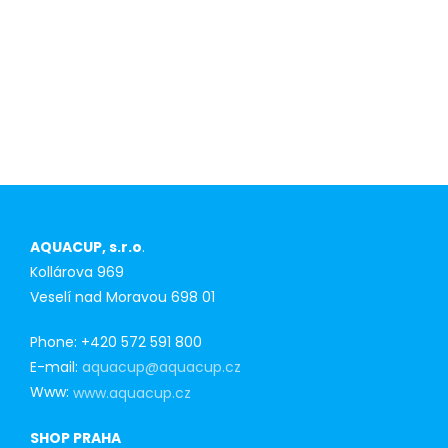
AQUACUP, s.r.o
.
Kollárova 969
Veselí nad Moravou 698 01
Phone: +420 572 591 800
E-mail:
aquacup@aquacup.cz
Www:
www.aquacup.cz
SHOP PRAHA