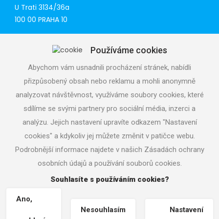
U Trati 3134/36a
100 00 PRAHA 10
Tel: 777 141 410
Používáme cookies
E-mail:
praha@aquacup.cz
Www:
www.aquacup.cz
Abychom vám usnadnili procházení stránek, nabídli
přizpůsobený obsah nebo reklamu a mohli anonymně
TECHNICAL SUPPORT
analyzovat návštěvnost, využíváme soubory cookies, které
We will design optimal technical solution
sdílíme se svými partnery pro sociální média, inzerci a
Technical support for realization
analýzu. Jejich nastavení upravíte odkazem "Nastavení
Call service department
cookies" a kdykoliv jej můžete změnit v patičce webu.
+420 724 822 688 (CZ), +420 604 862 770 (ENG), daily 7
- 19 h
Podrobnější informace najdete v našich Zásadách ochrany
osobních údajů a používání souborů cookies.
Souhlasíte s používáním cookies?
Copyright © 2026
aquacup.cz
|
Nastavení cookies
|
Webmaster
Machin.cz
|
Ano,
Nesouhlasím
Nastavení
Vrácení zboží / Odstoupení od smlouvy