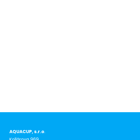
About us
Competitive
advantage for
first-time
purchasers
AQUACUP, s.r.o
.
Kollárova 969