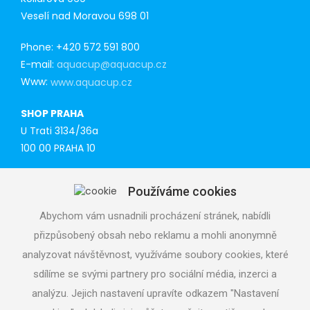
Veselí nad Moravou 698 01
Phone: +420 572 591 800
E-mail:
aquacup@aquacup.cz
Www:
www.aquacup.cz
SHOP PRAHA
U Trati 3134/36a
100 00 PRAHA 10
Tel: 777 141 410
Používáme cookies
E-mail:
praha@aquacup.cz
Www:
www.aquacup.cz
Abychom vám usnadnili procházení stránek, nabídli
přizpůsobený obsah nebo reklamu a mohli anonymně
TECHNICAL SUPPORT
analyzovat návštěvnost, využíváme soubory cookies, které
We will design optimal technical solution
sdílíme se svými partnery pro sociální média, inzerci a
Technical support for realization
analýzu. Jejich nastavení upravíte odkazem "Nastavení
Call service department