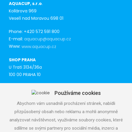
AQUACUP, s.r.o
.
Kollárova 969
Veselí nad Moravou 698 01
Phone: +420 572 591 800
E-mail:
aquacup@aquacup.cz
Www:
www.aquacup.cz
SHOP PRAHA
U Trati 3134/36a
100 00 PRAHA 10
Tel: 777 141 410
Používáme cookies
E-mail:
praha@aquacup.cz
Www:
www.aquacup.cz
Abychom vám usnadnili procházení stránek, nabídli
přizpůsobený obsah nebo reklamu a mohli anonymně
TECHNICAL SUPPORT
analyzovat návštěvnost, využíváme soubory cookies, které
We will design optimal technical solution
sdílíme se svými partnery pro sociální média, inzerci a
Technical support for realization