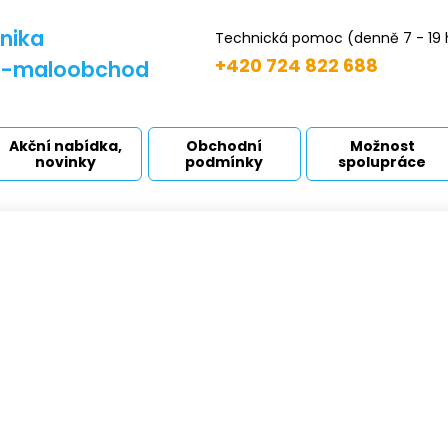
nika
Technická pomoc (denně 7 - 19 
+420 724 822 688
d-maloobchod
Akční nabídka,
Obchodní
Možnost
novinky
podmínky
spolupráce
IX hadice - 50 m
odní strana
Hadice
TRIX hadice - 50 m