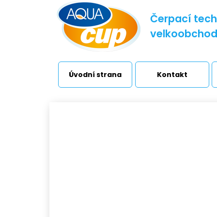
Čerpací tech
velkoobcho
Úvodní strana
Kontakt
TR
Vodárny a stanice
Úv
Čerpadla