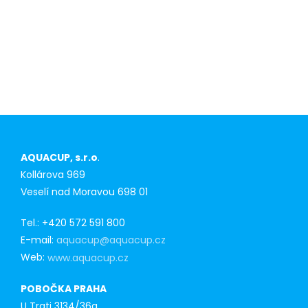
Konkurenční
výhoda pro
prvoodběratele
AQUACUP, s.r.o
.
Kollárova 969
Veselí nad Moravou 698 01
Tel.: +420 572 591 800
E-mail:
aquacup@aquacup.cz
Web:
www.aquacup.cz
POBOČKA PRAHA
U Trati 3134/36a