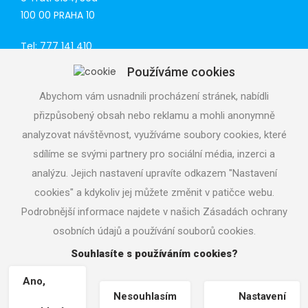
100 00 PRAHA 10
Tel: 777 141 410
E-mail:
praha@aquacup.cz
Používáme cookies
Web:
www.aquacup.cz
Abychom vám usnadnili procházení stránek, nabídli
TECHNICKÁ PODPORA
přizpůsobený obsah nebo reklamu a mohli anonymně
Navrhneme optimální technické řešení
analyzovat návštěvnost, využíváme soubory cookies, které
Odborná pomoc při realizaci
sdílíme se svými partnery pro sociální média, inzerci a
Volejte servisní středisko
analýzu. Jejich nastavení upravíte odkazem "Nastavení
724 822 688, denně 7 - 19 h
cookies" a kdykoliv jej můžete změnit v patičce webu.
Podrobnější informace najdete v našich Zásadách ochrany
osobních údajů a používání souborů cookies.
Souhlasíte s používáním cookies?
Copyright © 2026
aquacup.cz
|
Nastavení cookies
| Tvorba
www stránek
Machin.cz
|
Ano,
Nesouhlasím
Nastavení
Vrácení zboží / Odstoupení od smlouvy