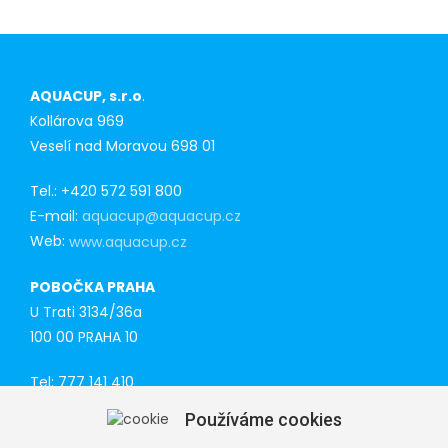
AQUACUP, s.r.o
.
Kollárova 969
Veselí nad Moravou 698 01
Tel.: +420 572 591 800
E-mail:
aquacup@aquacup.cz
Web:
www.aquacup.cz
POBOČKA PRAHA
U Trati 3134/36a
100 00 PRAHA 10
Tel: 777 141 410
E-mail:
praha@aquacup.cz
Používáme cookies
Web:
www.aquacup.cz