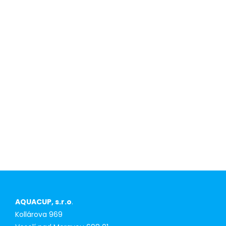
Konkurenční
výhoda pro
prvoodběratele
AQUACUP, s.r.o
.
Kollárova 969