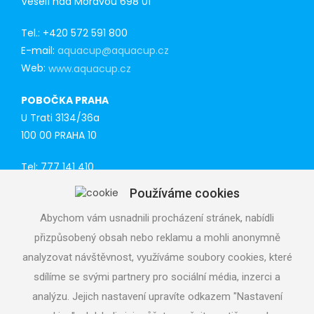
Veselí nad Moravou 698 01
Tel.: +420 572 591 800
E-mail:
aquacup@aquacup.cz
Web:
www.aquacup.cz
POBOČKA PRAHA
U Trati 3134/36a
100 00 PRAHA 10
Tel: 777 141 410
E-mail:
praha@aquacup.cz
Používáme cookies
Web:
www.aquacup.cz
Abychom vám usnadnili procházení stránek, nabídli
TECHNICKÁ PODPORA
přizpůsobený obsah nebo reklamu a mohli anonymně
Navrhneme optimální technické řešení
analyzovat návštěvnost, využíváme soubory cookies, které
Odborná pomoc při realizaci
sdílíme se svými partnery pro sociální média, inzerci a
Volejte servisní středisko
analýzu. Jejich nastavení upravíte odkazem "Nastavení
724 822 688, denně 7 - 19 h