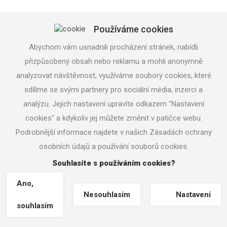
Používáme cookies
Abychom vám usnadnili procházení stránek, nabídli
přizpůsobený obsah nebo reklamu a mohli anonymně
od 10 510 Kč with VAT
od 8 686 Kč without VAT
analyzovat návštěvnost, využíváme soubory cookies, které
sdílíme se svými partnery pro sociální média, inzerci a
analýzu. Jejich nastavení upravíte odkazem "Nastavení
cookies" a kdykoliv jej můžete změnit v patičce webu.
M FULL CONTROL MAXI-A
Podrobnější informace najdete v našich Zásadách ochrany
osobních údajů a používání souborů cookies.
Souhlasíte s používáním cookies?
Ano,
Nesouhlasím
Nastavení
souhlasím