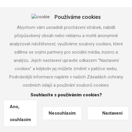
5 490 Kč with VAT
Používáme cookies
4 537 Kč without VAT
Abychom vám usnadnili procházení stránek, nabídli
přizpůsobený obsah nebo reklamu a mohli anonymně
analyzovat návštěvnost, využíváme soubory cookies, které
sdílíme se svými partnery pro sociální média, inzerci a
Suction set PGA
analýzu. Jejich nastavení upravíte odkazem "Nastavení
cookies" a kdykoliv jej můžete změnit v patičce webu.
Podrobnější informace najdete v našich Zásadách ochrany
osobních údajů a používání souborů cookies.
Souhlasíte s používáním cookies?
Ano,
Nesouhlasím
Nastavení
souhlasím