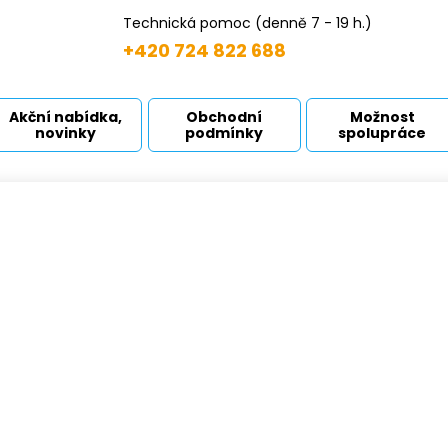
Technická pomoc (denně 7 - 19 h.)
+420 724 822 688
Akční nabídka,
Obchodní
Možnost
novinky
podmínky
spolupráce
adice
odní strana
Produkty
Příslušenství
Hadice