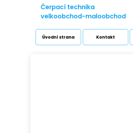
Čerpací technika
velkoobchod-maloobchod
Úvodní strana
Kontakt
H
Vodárny a stanice
Úv
Čerpadla
Přečerpávací stanice