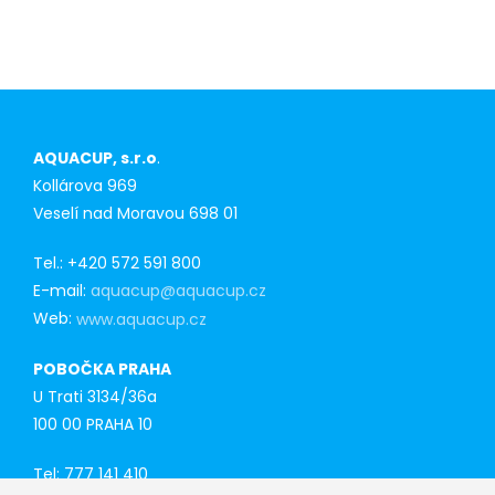
AQUACUP, s.r.o
.
Kollárova 969
Veselí nad Moravou 698 01
Tel.: +420 572 591 800
E-mail:
aquacup@aquacup.cz
Web:
www.aquacup.cz
POBOČKA PRAHA
U Trati 3134/36a
100 00 PRAHA 10
Tel: 777 141 410