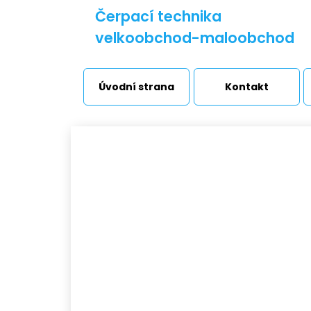
Čerpací technika
velkoobchod-maloobchod
Úvodní strana
Kontakt
Vl
Vodárny a stanice
Úv
Čerpadla
Přečerpávací stanice