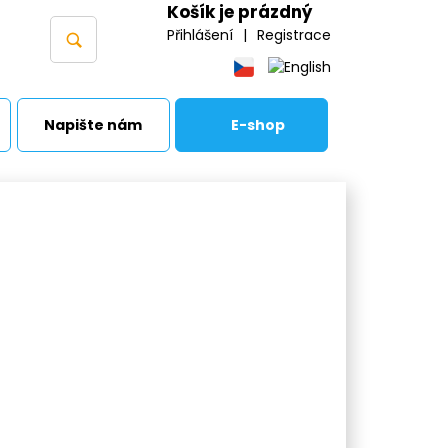
Košík je prázdný
Přihlášení
|
Registrace
Napište nám
E-shop
ační vložky