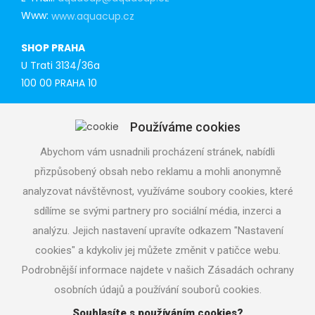
Www:
www.aquacup.cz
SHOP PRAHA
U Trati 3134/36a
100 00 PRAHA 10
Tel: 777 141 410
Používáme cookies
E-mail:
praha@aquacup.cz
Www:
www.aquacup.cz
Abychom vám usnadnili procházení stránek, nabídli
přizpůsobený obsah nebo reklamu a mohli anonymně
TECHNICAL SUPPORT
analyzovat návštěvnost, využíváme soubory cookies, které
We will design optimal technical solution
sdílíme se svými partnery pro sociální média, inzerci a
Technical support for realization
analýzu. Jejich nastavení upravíte odkazem "Nastavení
Call service department
cookies" a kdykoliv jej můžete změnit v patičce webu.
+420 724 822 688 (CZ), +420 604 862 770 (ENG), daily 7
- 19 h
Podrobnější informace najdete v našich Zásadách ochrany
osobních údajů a používání souborů cookies.
Souhlasíte s používáním cookies?