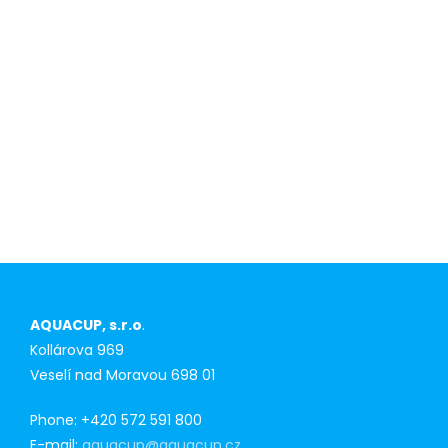
advantage for
first-time
purchasers
AQUACUP, s.r.o
.
Kollárova 969
Veselí nad Moravou 698 01
Phone: +420 572 591 800
E-mail:
aquacup@aquacup.cz