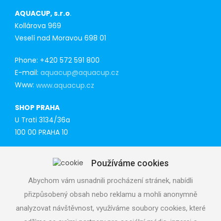
AQUACUP, s.r.o
.
Kollárova 969
Veselí nad Moravou 698 01
Phone: +420 572 591 800
E-mail:
aquacup@aquacup.cz
Www:
www.aquacup.cz
SHOP PRAHA
U Trati 3134/36a
100 00 PRAHA 10
Tel: 777 141 410
Používáme cookies
E-mail:
praha@aquacup.cz
Www:
www.aquacup.cz
Abychom vám usnadnili procházení stránek, nabídli
přizpůsobený obsah nebo reklamu a mohli anonymně
TECHNICAL SUPPORT
analyzovat návštěvnost, využíváme soubory cookies, které
We will design optimal technical solution