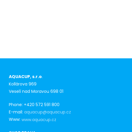
AQUACUP, s.r.o
.
Kollárova 969
Veselí nad Moravou 698 01
Phone: +420 572 591 800
E-mail:
aquacup@aquacup.cz
Www:
www.aquacup.cz