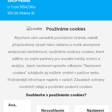
SHOP PRAHA
U Trati 3134/36a
100 00 PRAHA 10
Tel: 777 141 410
Používáme cookies
E-mail:
praha@aquacup.cz
Www:
www.aquacup.cz
Abychom vám usnadnili procházení stránek, nabídli
přizpůsobený obsah nebo reklamu a mohli anonymně
TECHNICAL SUPPORT
analyzovat návštěvnost, využíváme soubory cookies, které
We will design optimal technical solution
sdílíme se svými partnery pro sociální média, inzerci a
Technical support for realization
analýzu. Jejich nastavení upravíte odkazem "Nastavení
Call service department
cookies" a kdykoliv jej můžete změnit v patičce webu.
+420 724 822 688 (CZ), +420 604 862 770 (ENG), daily 7
- 19 h
Podrobnější informace najdete v našich Zásadách ochrany
osobních údajů a používání souborů cookies.
Souhlasíte s používáním cookies?
Copyright © 2026
aquacup.cz
|
Nastavení cookies
|
Webmaster
Machin.cz
|
Ano,
Nesouhlasím
Nastavení
Vrácení zboží / Odstoupení od smlouvy