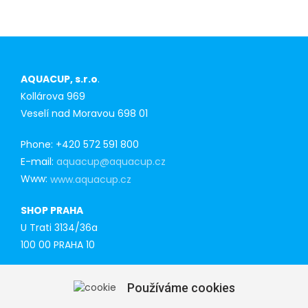
AQUACUP, s.r.o
.
Kollárova 969
Veselí nad Moravou 698 01
Phone: +420 572 591 800
E-mail:
aquacup@aquacup.cz
Www:
www.aquacup.cz
SHOP PRAHA
U Trati 3134/36a
100 00 PRAHA 10
Tel: 777 141 410
Používáme cookies
E-mail:
praha@aquacup.cz