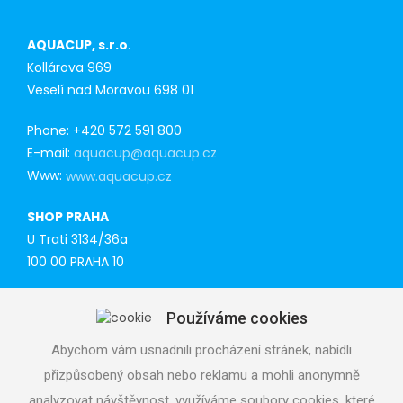
AQUACUP, s.r.o
.
Kollárova 969
Veselí nad Moravou 698 01
Phone: +420 572 591 800
E-mail:
aquacup@aquacup.cz
Www:
www.aquacup.cz
SHOP PRAHA
U Trati 3134/36a
100 00 PRAHA 10
Tel: 777 141 410
Používáme cookies
E-mail:
praha@aquacup.cz
Www:
www.aquacup.cz
Abychom vám usnadnili procházení stránek, nabídli
přizpůsobený obsah nebo reklamu a mohli anonymně
TECHNICAL SUPPORT
analyzovat návštěvnost, využíváme soubory cookies, které