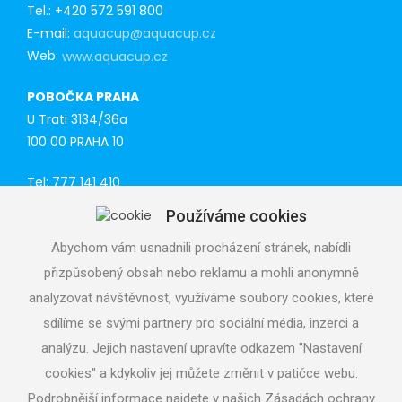
Tel.: +420 572 591 800
E-mail:
aquacup@aquacup.cz
Web:
www.aquacup.cz
POBOČKA PRAHA
U Trati 3134/36a
100 00 PRAHA 10
Tel: 777 141 410
E-mail:
praha@aquacup.cz
Používáme cookies
Web:
www.aquacup.cz
Abychom vám usnadnili procházení stránek, nabídli
TECHNICKÁ PODPORA
přizpůsobený obsah nebo reklamu a mohli anonymně
Navrhneme optimální technické řešení
analyzovat návštěvnost, využíváme soubory cookies, které
Odborná pomoc při realizaci
sdílíme se svými partnery pro sociální média, inzerci a
Volejte servisní středisko
analýzu. Jejich nastavení upravíte odkazem "Nastavení
724 822 688, denně 7 - 19 h
cookies" a kdykoliv jej můžete změnit v patičce webu.
Podrobnější informace najdete v našich Zásadách ochrany