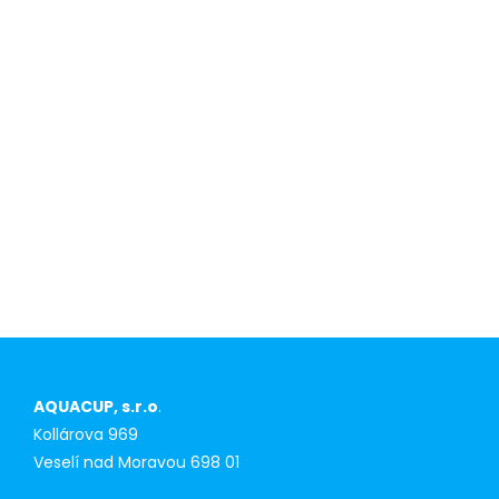
O nás
Konkurenční
výhoda pro
prvoodběratele
AQUACUP, s.r.o
.
Kollárova 969
Veselí nad Moravou 698 01