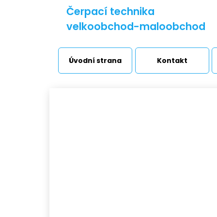
Čerpací technika
velkoobchod-maloobchod
Úvodní strana
Kontakt
Sa
Vodárny a stanice
Úv
Čerpadla
Přečerpávací stanice