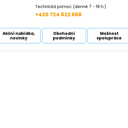
Technická pomoc (denně 7 - 19 h.)
+420 724 822 688
Akční nabídka,
Obchodní
Možnost
novinky
podmínky
spolupráce
cí sety
odní strana
Produkty
Příslušenství
Sací sety