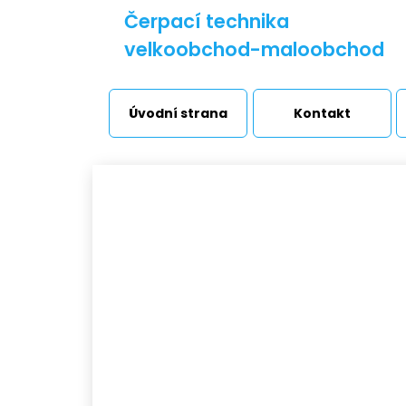
Čerpací technika
velkoobchod-maloobchod
Úvodní strana
Kontakt
F
Vodárny a stanice
Úv
Čerpadla
Přečerpávací stanice