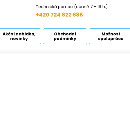
Technická pomoc (denně 7 - 19 h.)
+420 724 822 688
Akční nabídka,
Obchodní
Možnost
novinky
podmínky
spolupráce
rekvenční měniče
odní strana
Produkty
Příslušenství
Frekvenční měniče