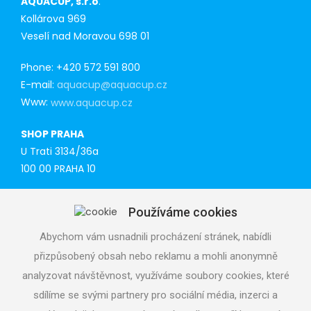
AQUACUP, s.r.o
.
Kollárova 969
Veselí nad Moravou 698 01
Phone: +420 572 591 800
E-mail:
aquacup@aquacup.cz
Www:
www.aquacup.cz
SHOP PRAHA
U Trati 3134/36a
100 00 PRAHA 10
Tel: 777 141 410
Používáme cookies
E-mail:
praha@aquacup.cz
Www:
www.aquacup.cz
Abychom vám usnadnili procházení stránek, nabídli
přizpůsobený obsah nebo reklamu a mohli anonymně
TECHNICAL SUPPORT
analyzovat návštěvnost, využíváme soubory cookies, které
We will design optimal technical solution
sdílíme se svými partnery pro sociální média, inzerci a
Technical support for realization